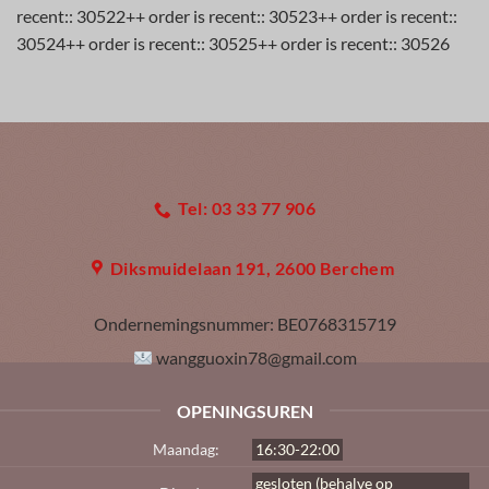
recent:: 30522++ order is recent:: 30523++ order is recent::
30524++ order is recent:: 30525++ order is recent:: 30526
Tel: 03 33 77 906
Diksmuidelaan 191, 2600 Berchem
Ondernemingsnummer:
BE0768315719
wangguoxin78@gmail.com
OPENINGSUREN
Maandag:
16:30-22:00
gesloten (behalve op